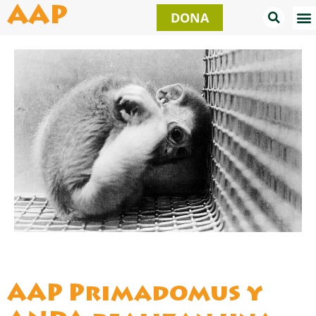
Ir
AAP
DONA
al
contenido
AAP Primadomus y