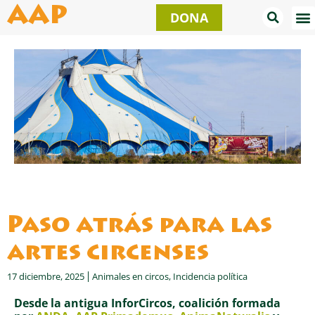
Ir
AAP
DONA
al
contenido
Paso atrás para las
artes circenses
17 diciembre, 2025
Animales en circos
,
Incidencia política
Desde la antigua InforCircos, coalición formada