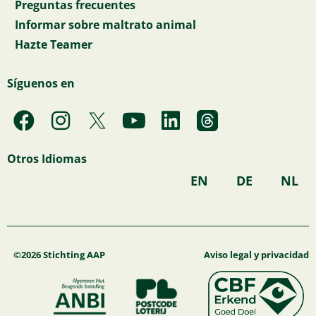
Preguntas frecuentes
Informar sobre maltrato animal
Hazte Teamer
Síguenos en
F
I
Y
L
a
n
o
i
c
s
u
n
Otros Idiomas
e
t
t
k
EN
DE
NL
b
a
u
e
o
g
b
d
o
r
e
i
k
a
n
©2026 Stichting AAP
Aviso legal y privacidad
m