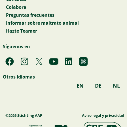
Colabora
Preguntas frecuentes
Informar sobre maltrato animal
Hazte Teamer
Síguenos en
F
I
Y
L
a
n
o
i
c
s
u
n
Otros Idiomas
e
t
t
k
EN
DE
NL
b
a
u
e
o
g
b
d
o
r
e
i
k
a
n
©2026 Stichting AAP
Aviso legal y privacidad
m