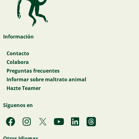
Información
Contacto
Colabora
Preguntas frecuentes
Informar sobre maltrato animal
Hazte Teamer
Síguenos en
F
I
Y
L
a
n
o
i
c
s
u
n
Otros Idiomas