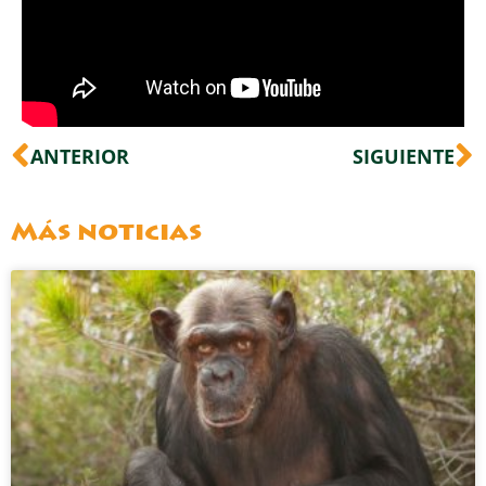
Ant
S
ANTERIOR
SIGUIENTE
Más noticias