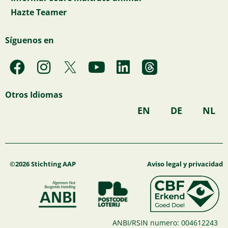
Hazte Teamer
Síguenos en
F
I
Y
L
a
n
o
i
c
s
u
n
Otros Idiomas
e
t
t
k
EN
DE
NL
b
a
u
e
o
g
b
d
o
r
e
i
k
a
n
©2026 Stichting AAP
Aviso legal y privacidad
m
ANBI/RSIN numero: 004612243