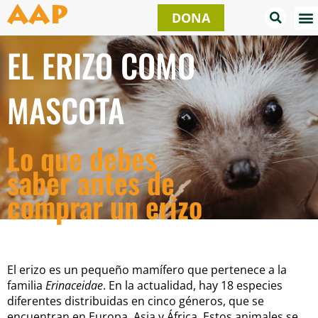
Ir
AAP
DONA
al
contenido
EL ERIZO COMO
MASCOTA
Lo que debes
saber antes de
comprar un erizo
El erizo es un pequeño mamífero que pertenece a la
familia
Erinaceidae
. En la actualidad, hay 18 especies
diferentes distribuidas en cinco géneros, que se
encuentran en Europa, Asia y África. Estos animales se