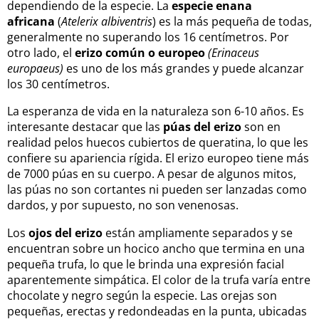
dependiendo de la especie. La
especie enana
africana
(
Atelerix albiventris
) es la más pequeña de todas,
generalmente no superando los 16 centímetros. Por
otro lado, el
erizo común o europeo
(Erinaceus
europaeus)
es uno de los más grandes y puede alcanzar
los 30 centímetros.
La esperanza de vida en la naturaleza son 6-10 años. Es
interesante destacar que las
púas del erizo
son en
realidad pelos huecos cubiertos de queratina, lo que les
confiere su apariencia rígida. El erizo europeo tiene más
de 7000 púas en su cuerpo. A pesar de algunos mitos,
las púas no son cortantes ni pueden ser lanzadas como
dardos, y por supuesto, no son venenosas.
Los
ojos del erizo
están ampliamente separados y se
encuentran sobre un hocico ancho que termina en una
pequeña trufa, lo que le brinda una expresión facial
aparentemente simpática. El color de la trufa varía entre
chocolate y negro según la especie. Las orejas son
pequeñas, erectas y redondeadas en la punta, ubicadas