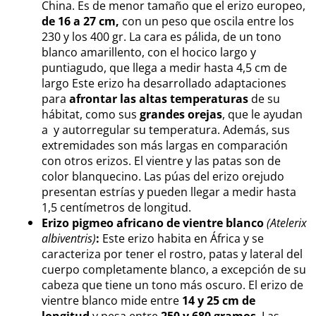
China. Es de menor tamaño que el erizo europeo,
de 16 a 27 cm,
con un peso que oscila entre los
230 y los 400 gr. La cara es pálida, de un tono
blanco amarillento, con el hocico largo y
puntiagudo, que llega a medir hasta 4,5 cm de
largo Este erizo ha desarrollado adaptaciones
para
afrontar las altas temperaturas
de su
hábitat, como sus
grandes orejas
, que le ayudan
a y autorregular su temperatura. Además, sus
extremidades son más largas en comparación
con otros erizos. El vientre y las patas son de
color blanquecino. Las púas del erizo orejudo
presentan estrías y pueden llegar a medir hasta
1,5 centímetros de longitud.
Erizo pigmeo africano de vientre blanco
(Atelerix
albiventris)
:
Este erizo habita en África y se
caracteriza por tener el rostro, patas y lateral del
cuerpo completamente blanco, a excepción de su
cabeza que tiene un tono más oscuro. El erizo de
vientre blanco mide entre
14 y 25 cm de
longitud
y pesa entre
250 y 680 gramos
. Las