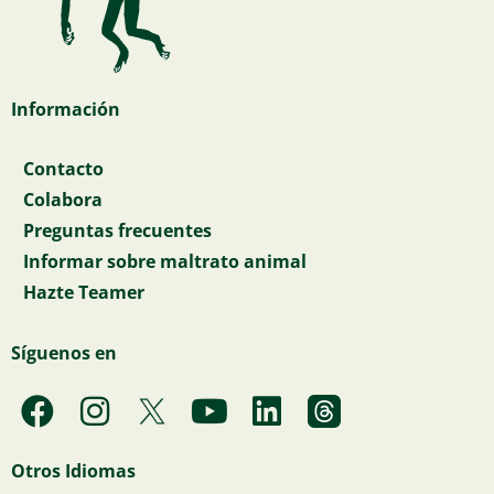
Información
Contacto
Colabora
Preguntas frecuentes
Informar sobre maltrato animal
Hazte Teamer
Síguenos en
F
I
Y
L
a
n
o
i
c
s
u
n
Otros Idiomas