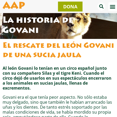
Ir
AAP
DONA
al
contenido
La historia de
Govani
El rescate del león Govani
de una sucia jaula
Al león Govani lo tenían en un circo español junto
con su compañero Silas y el tigre Keni. Cuando el
circo dejó de usarlos en sus espectáculos encerraron
a los animales en sucias jaulas, llenas de
excrementos.
Govani era el que tenía peor aspecto. No sólo estaba
muy delgado, sino que también le habían arrancado las
uñas y los dientes. De tanto estrés soportado por las
malas condiciones de vida, se había mordido su propia
cola, amputándose parte de ella. Cuando lo