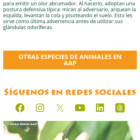
para emitir un olor abrumador. Al hacerlo, adoptan una
postura defensiva típica: miran al adversario, arquean la
espalda, levantan la cola y pisoteando el suelo. Esto les
sirve como última advertencia antes de utilizar sus
glándulas odoríferas.
OTRAS ESPECIES DE ANIMALES EN
AAP
Síguenos en redes sociales
F
I
Y
L
a
n
o
i
c
s
u
n
e
t
t
k