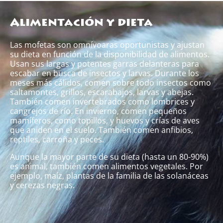
Alimentación y dieta
Las mofetas son omnívoaras oportunistas y ajustan
su dieta en función de la disponibilidad de alimentos.
Usan sus largas y potentes garras delanteras para
escabar en busca de insectos y larvas. Durante los
meses más cálidos, comen sobre todo insectos como
saltamontes, grillos, escarabajos, larvas y abejas.
También comen invertebrados como lombrices y
cangrejos de río. En invierno, comen pequeños
mamíferos, como topillos, y huevos y crías de aves
que aniden en el suelo. También comen anfibios,
reptiles, carroña y peces.
Aunque la mayor parte de su dieta (hasta un 80-90%)
es animal, también comen alimentos vegetales. Por
ejemplo, maíz, plantas de la familia de las solanáceas
y cerezas negras.