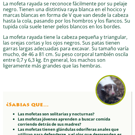
La mofeta rayada se reconoce fácilmente por su pelaje
negro. Tienen una distintiva raya blanca en el hocico y
marcas blancas en forma de V que van desde la cabeza
hasta la cola, pasando por los hombros y los flancos. Su
tupida cola suele tener pelos blancos en los bordes.
La mofeta rayada tiene la cabeza pequeña y triangular,
las orejas cortas y los ojos negros. Sus patas tienen
garras largas adecuadas para excavar. Su tamaño varía
mucho, de 46 a 81 cm. Su peso corporal también oscila
entre 0,7 y 6,3 kg. En general, los machos son
ligeramente más grandes que las hembras.
¿Sabias que…
Las mofetas son solitarias y nocturnas?
Las mofetas jóvenes aprenden a buscar comida
corriendo detrás de sus madres?
Las mofetas tienen glándulas odoríferas anales que
utilizan para defenderse, y el olor que desprenden es