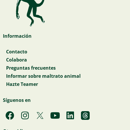
Información
Contacto
Colabora
Preguntas frecuentes
Informar sobre maltrato animal
Hazte Teamer
Síguenos en
F
I
Y
L
a
n
o
i
c
s
u
n