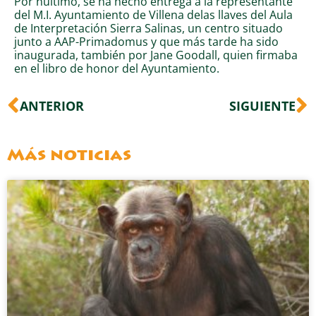
Por ñultimo, se ha hecho entrega a la representante
del M.I. Ayuntamiento de Villena delas llaves del Aula
de Interpretación Sierra Salinas, un centro situado
junto a AAP-Primadomus y que más tarde ha sido
inaugurada, también por Jane Goodall, quien firmaba
en el libro de honor del Ayuntamiento.
Ant
S
ANTERIOR
SIGUIENTE
Más noticias