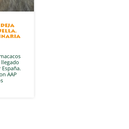
 deja
ella.
inaria
s macacos
 llegado
 España.
con AAP
os