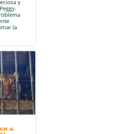
eciosa y
Peggy.
problema
ente
omar la
gan a