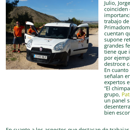
Julio, Jorg
coinciden 
importanci
trabajo d
Primadomus
cuentan q
supone ret
grandes fe
tiene que 
por ejempl
destroce c
En cuanto 
señalan en
expertos e
“El chimpa
grupo,
Pat
un panel s
desenterra
bien escon
En cuanto a los aspectos que destacan de trabaja