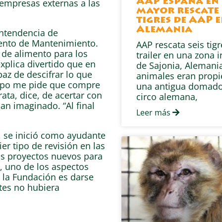
empresas externas a las
AAP España en 
mayor rescate 
tigres de AAP 
Alemania
intendencia de
nto de Mantenimiento.
AAP rescata seis tig
 de alimento para los
trailer en una zona i
xplica divertido que en
de Sajonia, Alemania
paz de descifrar lo que
animales eran prop
uipo me pide que compre
una antigua domado
rata, dice, de acertar con
circo alemana,
an imaginado. “Al final
Leer más
, se inició como ayudante
er tipo de revisión en las
los proyectos nuevos para
, uno de los aspectos
 la Fundación es darse
tes no hubiera