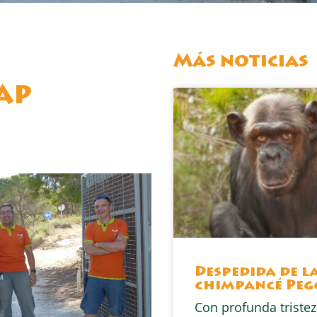
Más noticias
AP
Despedida de l
chimpancé Peg
Con profunda tristez