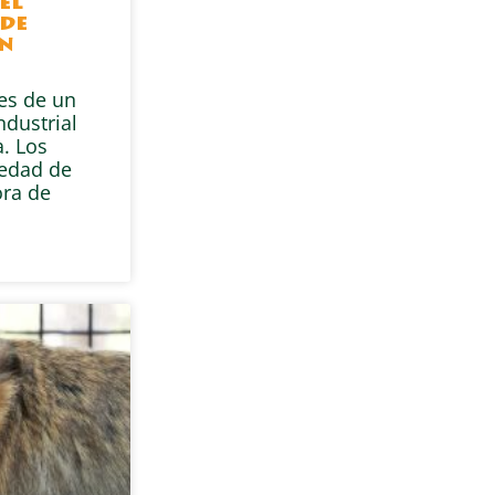
el
de
en
res de un
ndustrial
. Los
iedad de
ra de