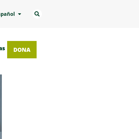
spañol
as
DONA