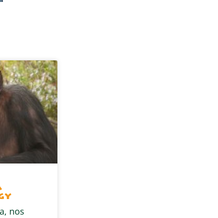
a
gy
a, nos