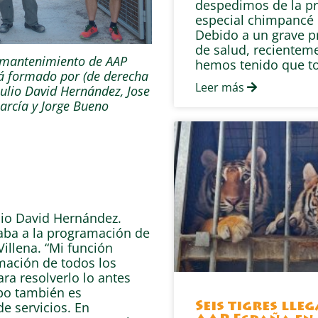
despedimos de la pr
especial chimpancé 
Debido a un grave 
de salud, recientem
 mantenimiento de AAP
hemos tenido que t
 formado por (de derecha
Leer más
Julio David Hernández, Jose
arcía y Jorge Bueno
lio David Hernández.
caba a la programación de
Villena. “Mi función
rmación de todos los
ra resolverlo lo antes
ipo también es
de servicios. En
Seis tigres lle