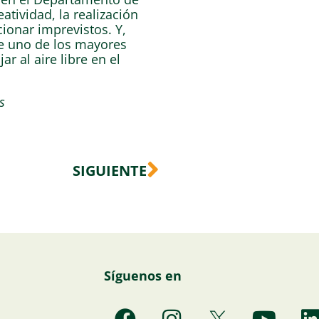
tividad, la realización
ionar imprevistos. Y,
ue uno de los mayores
r al aire libre en el
s
Siguiente
SIGUIENTE
Síguenos en
F
I
Y