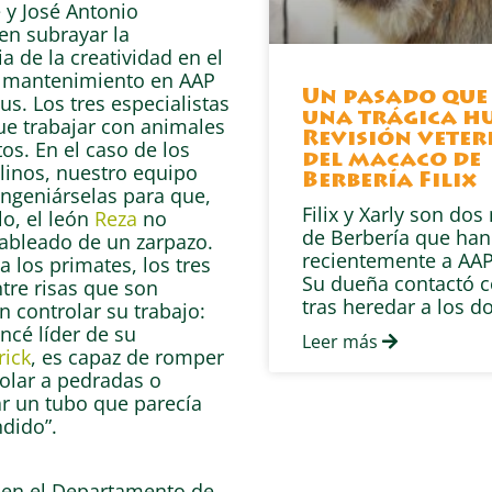
e y José Antonio
en subrayar la
a de la creatividad en el
e mantenimiento en AAP
Un pasado que
. Los tres especialistas
una trágica hu
ue trabajar con animales
Revisión veter
os. En el caso de los
del macaco de
linos, nuestro equipo
Berbería Filix
ingeniárselas para que,
Filix y Xarly son do
o, el león
Reza
no
de Berbería que han
ableado de un zarpazo.
recientemente a AAP
a los primates, los tres
Su dueña contactó 
tre risas que son
tras heredar a los d
n controlar su trabajo:
ncé líder de su
Leer más
rick
, es capaz de romper
olar a pedradas o
r un tubo que parecía
dido”.
r en el Departamento de