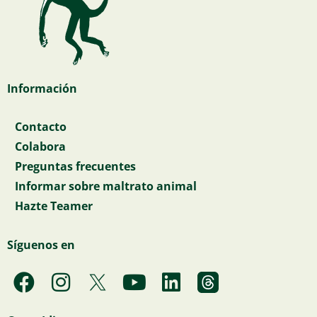
Información
Contacto
Colabora
Preguntas frecuentes
Informar sobre maltrato animal
Hazte Teamer
Síguenos en
F
I
Y
L
a
n
o
i