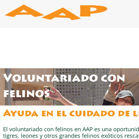
Ir
al
contenido
Voluntariado con
felinos
Ayuda en el cuidado de l
El voluntariado con felinos en AAP es una oportuni
tigres, leones y otros grandes felinos exóticos res