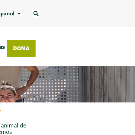
spañol
as
DONA
s
r animal de
demos