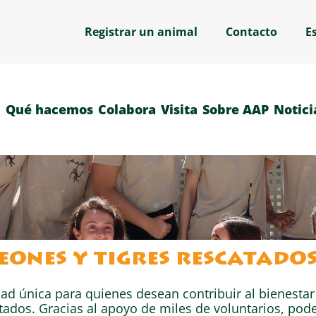
Registrar un animal
Contacto
E
Qué hacemos
Colabora
Visita
Sobre AAP
Notici
eones y tigres rescatado
dad única para quienes desean contribuir al bienesta
catados. Gracias al apoyo de miles de voluntarios, po