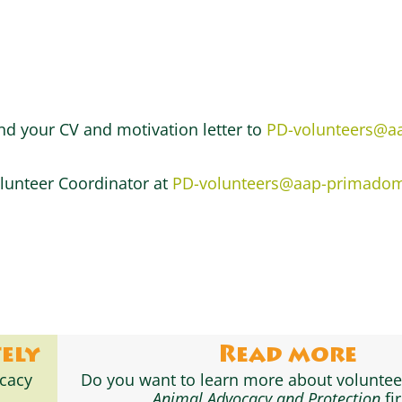
nd your CV and motivation letter to
PD-volunteers@a
olunteer Coordinator at
PD-volunteers@aap-primadom
tely
Read more
ocacy
Do you want to learn more about voluntee
Animal Advocacy and Protection
fir