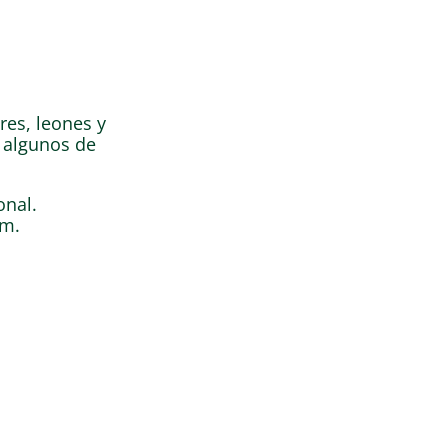
res, leones y
n algunos de
onal.
um.