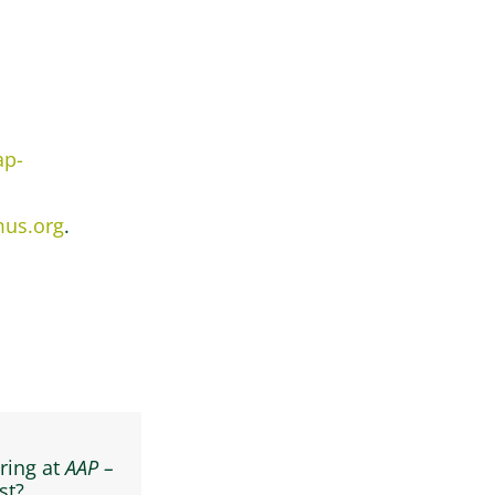
ap-
us.org
.
ring at
AAP –
st?