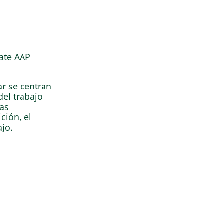
ate AAP
ar se centran
del trabajo
las
ción, el
ajo.