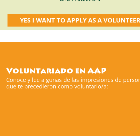
YES I WANT TO APPLY AS A VOLUNTEE
Voluntariado en AAP
Conoce y lee algunas de las impresiones de perso
que te precedieron como voluntario/a: