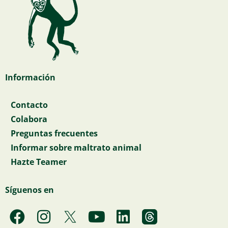
Información
Contacto
Colabora
Preguntas frecuentes
Informar sobre maltrato animal
Hazte Teamer
Síguenos en
F
I
Y
L
a
n
o
i