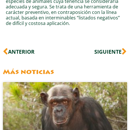
especies de animales cuya tenencia se consideraría
adecuada y segura. Se trata de una herramienta de
carácter preventivo, en contraposición con la línea
actual, basada en interminables “listados negativos”
de difícil y costosa aplicación.
Ant
S
ANTERIOR
SIGUIENTE
Más noticias