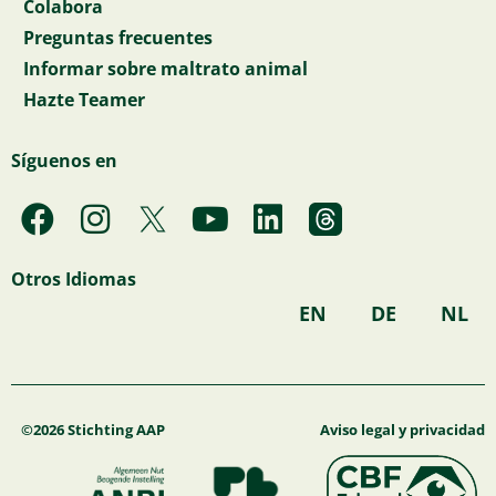
Colabora
Preguntas frecuentes
Informar sobre maltrato animal
Hazte Teamer
Síguenos en
F
I
Y
L
a
n
o
i
c
s
u
n
Otros Idiomas
e
t
t
k
EN
DE
NL
b
a
u
e
o
g
b
d
o
r
e
i
k
a
n
©2026 Stichting AAP
Aviso legal y privacidad
m