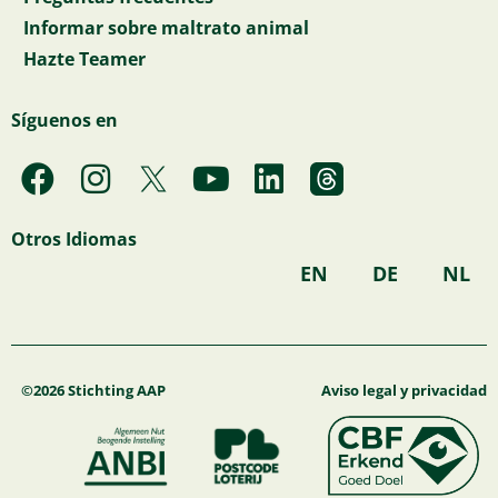
Informar sobre maltrato animal
Hazte Teamer
Síguenos en
F
I
Y
L
a
n
o
i
c
s
u
n
Otros Idiomas
e
t
t
k
EN
DE
NL
b
a
u
e
o
g
b
d
o
r
e
i
k
a
n
©2026 Stichting AAP
Aviso legal y privacidad
m