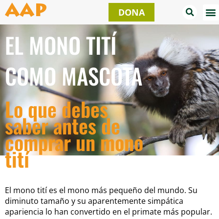
Ir
AAP
DONA
al
contenido
EL MONO TITÍ
COMO MASCOTA
Lo que debes
saber antes de
comprar un mono
tití
El mono tití es el mono más pequeño del mundo. Su
diminuto tamaño y su aparentemente simpática
apariencia lo han convertido en el primate más popular.