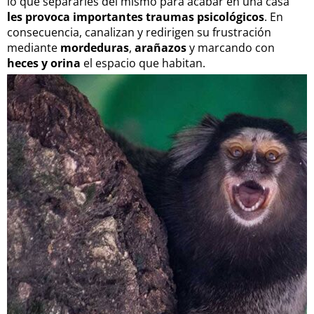
lo que separarles del mismo para acabar en una casa
les provoca importantes traumas psicológicos
. En
consecuencia, canalizan y redirigen su frustración
mediante
mordeduras
,
arañazos
y marcando con
heces y orina
el espacio que habitan.