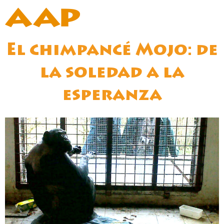
El chimpancé Mojo: de
la soledad a la
esperanza