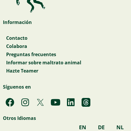
Información
Contacto
Colabora
Preguntas frecuentes
Informar sobre maltrato animal
Hazte Teamer
Síguenos en
F
I
Y
L
a
n
o
i
c
s
u
n
Otros Idiomas
e
t
t
k
EN
DE
NL