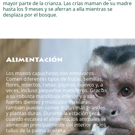
mayor parte de la crianza. Las crías maman de su madre
hasta los 9 meses y se aferran a ella mientras se
desplaza por el bosque.
Alimentación
Los monos capuchinos son omnívoros.
Comen diferentes tipos de frutas, semillas,
flores, insectos, ranas, pájaros, huevos y, a
veces, incluso pequeños mamíferos. Gracias
a su robusta mandíbula inferior y a sus
fuertes dientes y músculos maxilares,
también pueden comer frutas más grandes
y plantas duras. Durante la estación seca,
cuando escasea el alimento, los animales se
alimentan principalmente del interior de los
tallos de la palma aceitera.