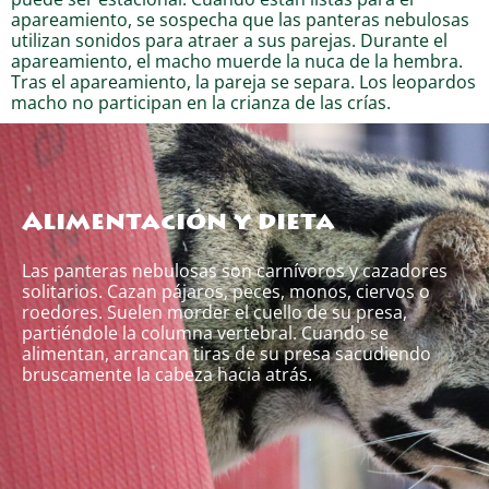
apareamiento, se sospecha que las panteras nebulosas
utilizan sonidos para atraer a sus parejas. Durante el
apareamiento, el macho muerde la nuca de la hembra.
Tras el apareamiento, la pareja se separa. Los leopardos
macho no participan en la crianza de las crías.
Alimentación y dieta
Las panteras nebulosas son carnívoros y cazadores
solitarios. Cazan pájaros, peces, monos, ciervos o
roedores. Suelen morder el cuello de su presa,
partiéndole la columna vertebral. Cuando se
alimentan, arrancan tiras de su presa sacudiendo
bruscamente la cabeza hacia atrás.