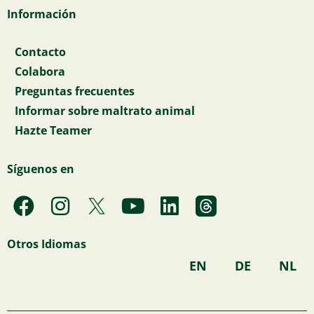
Información
Contacto
Colabora
Preguntas frecuentes
Informar sobre maltrato animal
Hazte Teamer
Síguenos en
F
I
Y
L
a
n
o
i
c
s
u
n
Otros Idiomas
e
t
t
k
EN
DE
NL
b
a
u
e
o
g
b
d