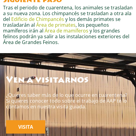
Siguiente paso
Tras el periodo de cuarentena, los animales se trasladan
a su nueva zona. Los chimpancés se trasladan a otra ala
del
Edificio de Chimpancés
y los demás primates se
trasladarán al
Área de primates
, los pequeños
mamíferos irán al
Área de mamíferos
y los grandes
felinos podrán ya salir a las instalaciones exteriores del
Área de Grandes Feinos.
Ven a visitarnos
¿Quieres saber más de lo que ocurre en cuarentena?
Si quieres conocer todo sobre el trabajo de AAP te lo
contamos en nuestra visita guiada.
VISITA