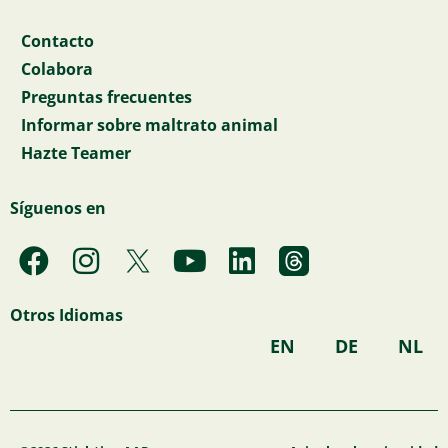
Contacto
Colabora
Preguntas frecuentes
Informar sobre maltrato animal
Hazte Teamer
Síguenos en
F
I
Y
L
a
n
o
i
c
s
u
n
Otros Idiomas
e
t
t
k
EN
DE
NL
b
a
u
e
o
g
b
d
o
r
e
i