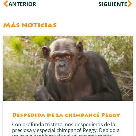
Ant
S
ANTERIOR
SIGUIENTE
Más noticias
Despedida de la chimpancé Peggy
Con profunda tristeza, nos despedimos de la
preciosa y especial chimpancé Peggy. Debido a
un grave problema de salud, recientemente